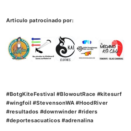
Articulo patrocinado por:
#BotgKiteFestival #BlowoutRace #kitesurf
#wingfoil #StevensonWA #HoodRiver
#resultados #downwinder #riders
#deportesacuaticos #adrenalina