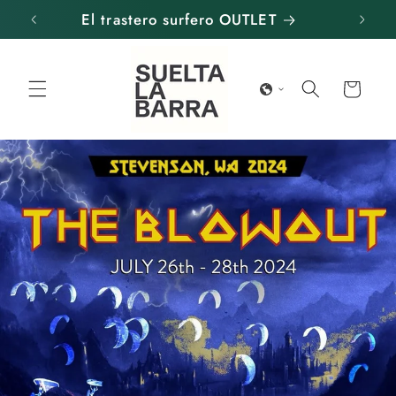
Ir
El trastero surfero OUTLET
directamente
al contenido
Carrito