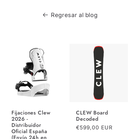
Regresar al blog
Fijaciones Clew
CLEW Board
2026 -
Decoded
Distribuidor
Precio
€599,00 EUR
Oficial España
habitual
(Envío 24h en